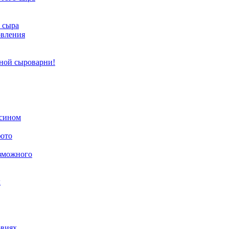
 сыра
овления
ной сыроварни!
псином
фото
озможного
х
овиях