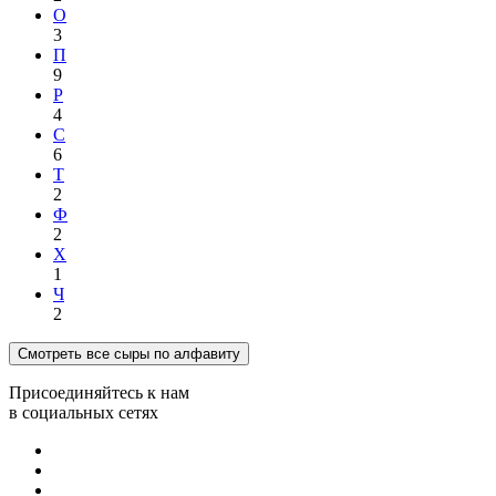
О
3
П
9
Р
4
С
6
Т
2
Ф
2
Х
1
Ч
2
Смотреть все сыры по алфавиту
Присоединяйтесь к нам
в социальных сетях