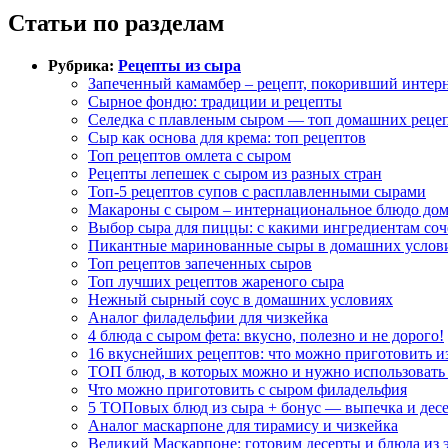
Статьи по разделам
Рубрика:
Рецепты из сыра
Запеченный камамбер – рецепт, покоривший интер
Сырное фондю: традиции и рецепты
Селедка с плавленым сыром — топ домашних реце
Сыр как основа для крема: топ рецептов
Топ рецептов омлета с сыром
Рецепты лепешек с сыром из разных стран
Топ-5 рецептов супов с расплавленными сырами
Макароны с сыром – интернациональное блюдо до
Выбор сыра для пиццы: с какими ингредиентам соч
Пикантные маринованные сыры в домашних услов
Топ рецептов запеченных сыров
Топ лучших рецептов жареного сыра
Нежный сырный соус в домашних условиях
Аналог филадельфии для чизкейка
4 блюда с сыром фета: вкусно, полезно и не дорого!
16 вкуснейших рецептов: что можно приготовить из
ТОП блюд, в которых можно и нужно использовать
Что можно приготовить с сыром филадельфия
5 ТОПовых блюд из сыра + бонус — выпечка и дес
Аналог маскарпоне для тирамису и чизкейка
Великий Маскарпоне: готовим десерты и блюда из 