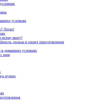
 условиях
таны
машних условиях
? Легко!
иях
р всему миру?
ность, польза и секрет приготовления
ы в домашних условиях
 с ним
х
ого нужно
иях
иготовления