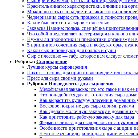
Сыр Бри и Камамбер: есть ли разница между этими
Краситель аннато: характеристики, влияние на орг
Можно ли есть сыр на диете и какие сорта полезнее
Чеддеризация сыра: суть процесса и тонкости пров
Какие бывают сорта сыров с плесенью
Закваска Наринэ: польза, специфика приготовления
Что собой представляет пастеризация и как она влия
Нужны ли пробиотики и пребиотики организму и в
5 принципов сочетания сыра и кофе, которые нужно
Какой сыр используют для роллов и суши
Сыр с плесенью — табу, которое вам следует сломат
Рубрика:
Сыроварение
Лучшие курсы сыроварения
Пахта — основа для приготовления диетических с
Пресс для сыра своими руками
Рубрика:
Ингредиенты для сыроделия
Мезофильная закваска: что это такое и как ее 
Что понадобится для изготовления сыра дома
Как вырастить культуру плесени в домашних
Восковое покрытие для сыра своими руками
Как сделать молочную закваску в домашних у
Как приготовить рабочую закваску для сыра
Фермент липаза для сыроделов: инструкция 
Особенности приготовления сыра с ацидин п
Чем полезен ацидофилин для организма челов