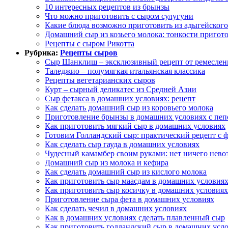
10 интересных рецептов из брынзы
Что можно приготовить с сыром сулугуни
Какие блюда возможно приготовить из адыгейского
Домашний сыр из козьего молока: тонкости пригот
Рецепты с сыром Рикотта
Рубрика:
Рецепты сыров
Сыр Шанклиш – эксклюзивный рецепт от ремеслен
Таледжио – полумягкая итальянская классика
Рецепты вегетарианских сыров
Курт – сырный деликатес из Средней Азии
Сыр фетакса в домашних условиях: рецепт
Как сделать домашний сыр из коровьего молока
Приготовление брынзы в домашних условиях с пе
Как приготовить мягкий сыр в домашних условиях
Готовим Голландский сыр: практический рецепт с 
Как сделать сыр гауда в домашних условиях
Чудесный камамбер своим руками: нет ничего нев
Домашний сыр из молока и кефира
Как сделать домашний сыр из кислого молока
Как приготовить сыр маасдам в домашних условия
Как приготовить сыр косичку в домашних условиях
Приготовление сыра фета в домашних условиях
Как сделать чечил в домашних условиях
Как в домашних условиях сделать плавленный сыр
Как приготовить голландский сыр в домашних усл