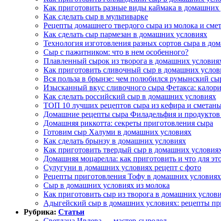
Как приготовить разные виды каймака в домашних
Как сделать сыр в мультиварке
Рецепты домашнего твердого сыра из молока и сме
Как сделать сыр пармезан в домашних условиях
Технология изготовления разных сортов сыра в до
Сыр с пажитником: что в нем особенного?
Плавленный сырок из творога в домашних условиях
Как приготовить сливочный сыр в домашних услов
Вся польза в брынзе: чем полюбился румынский сы
Изысканный вкус сливочного сыра Фетакса: калорий
Как сделать российский сыр в домашних условиях
ТОП 10 лучших рецептов сыра из кефира и сметан
Домашние рецепты сыра Филадельфия и продуктов
Домашняя риккотта: секреты приготовления сыра
Готовим сыр Халуми в домашних условиях
Как сделать брынзу в домашних условиях
Как приготовить твердый сыр в домашних условия
Домашняя моцарелла: как приготовить и что для эт
Сулугуни в домашних условиях рецепт с фото
Рецепты приготовления Тофу в домашних условиях
Сыр в домашних условиях из молока
Как приготовить сыр из творога в домашних услов
Адыгейский сыр в домашних условиях: рецепты пр
Рубрика:
Статьи
Светлана Ивлева — мастер-сыродел