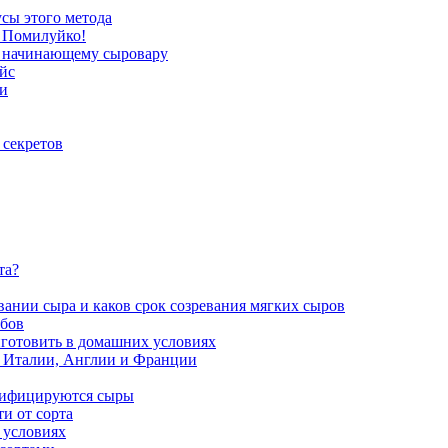
сы этого метода
 Помилуйко!
я начинающему сыровару
йс
ии
 секретов
та?
ании сыра и каков срок созревания мягких сыров
обов
иготовить в домашних условиях
, Италии, Англии и Франции
ссифицируются сыры
и от сорта
 условиях