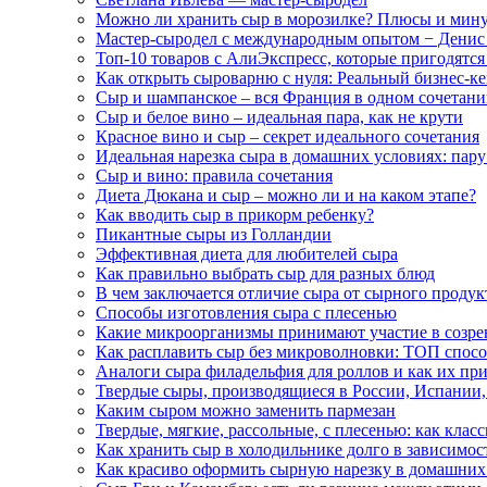
Можно ли хранить сыр в морозилке? Плюсы и мину
Мастер-сыродел с международным опытом − Денис
Топ-10 товаров с АлиЭкспресс, которые пригодятс
Как открыть сыроварню с нуля: Реальный бизнес-ке
Сыр и шампанское – вся Франция в одном сочетан
Сыр и белое вино – идеальная пара, как не крути
Красное вино и сыр – секрет идеального сочетания
Идеальная нарезка сыра в домашних условиях: пару
Сыр и вино: правила сочетания
Диета Дюкана и сыр – можно ли и на каком этапе?
Как вводить сыр в прикорм ребенку?
Пикантные сыры из Голландии
Эффективная диета для любителей сыра
Как правильно выбрать сыр для разных блюд
В чем заключается отличие сыра от сырного продук
Способы изготовления сыра с плесенью
Какие микроорганизмы принимают участие в созрев
Как расплавить сыр без микроволновки: ТОП спос
Аналоги сыра филадельфия для роллов и как их пр
Твердые сыры, производящиеся в России, Испании
Каким сыром можно заменить пармезан
Твердые, мягкие, рассольные, с плесенью: как кла
Как хранить сыр в холодильнике долго в зависимост
Как красиво оформить сырную нарезку в домашних