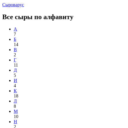
Сыроварус
Все сыры по алфавиту
А
7
Б
14
В
2
Г
11
Д
5
И
4
К
18
Л
8
М
10
Н
2