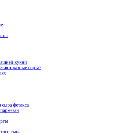
нет
птов
машней кухни
етают разные сорта?
иях
 сыра фетакса
 пармезан
ерты
этого сыра