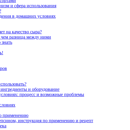
 сортами
анизм и сфера использования
?
едения в домашних условиях
ет на качество сыра?
 чем разница между ними
 знать
ь!
ыров
использовать?
: ингредиенты и оборудование
 условиях: процесс и возможные проблемы
словиях
по применению
епсином, инструкция по применению и рецепт
ека