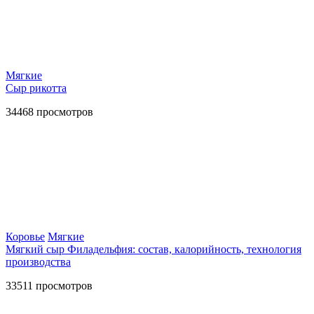
Мягкие
Сыр рикотта
34468
просмотров
Коровье
Мягкие
Мягкий сыр Филадельфия: состав, калорийность, технология
производства
33511
просмотров