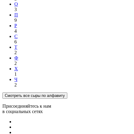
О
3
П
9
Р
4
С
6
Т
2
Ф
2
Х
1
Ч
2
Смотреть все сыры по алфавиту
Присоединяйтесь к нам
в социальных сетях