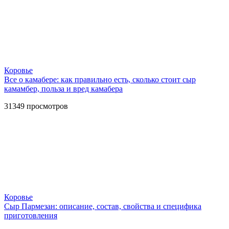
Коровье
Все о камабере: как правильно есть, сколько стоит сыр
камамбер, польза и вред камабера
31349
просмотров
Коровье
Сыр Пармезан: описание, состав, свойства и специфика
приготовления