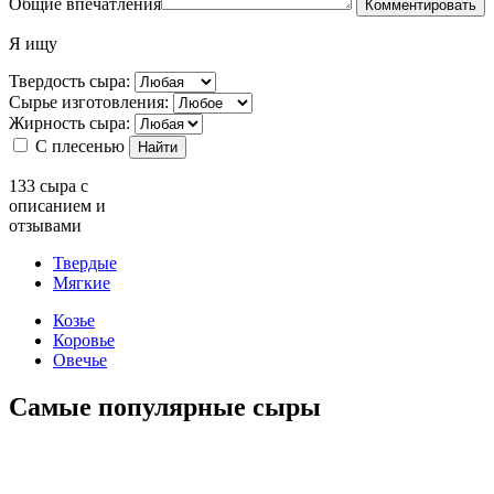
Общие впечатления
Комментировать
Я ищу
Твердость сыра:
Сырье изготовления:
Жирность сыра:
С плесенью
Найти
133
сыра с
описанием и
отзывами
Твердые
Мягкие
Козье
Коровье
Овечье
Самые популярные сыры