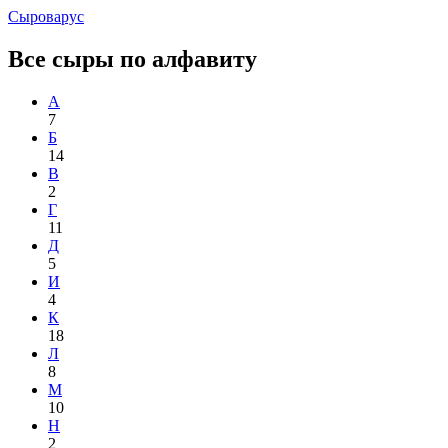
Сыроварус
Все сыры по алфавиту
А
7
Б
14
В
2
Г
11
Д
5
И
4
К
18
Л
8
М
10
Н
2