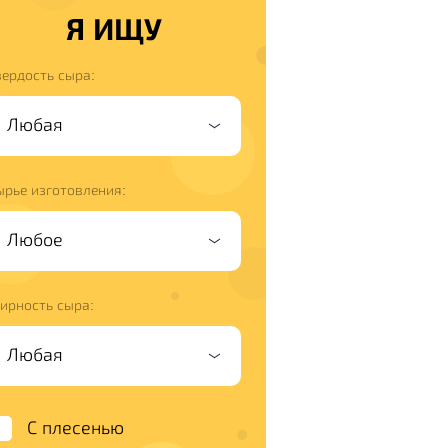
Я ИЩУ
вердость сыра:
ырье изготовления:
ирность сыра:
С плесенью