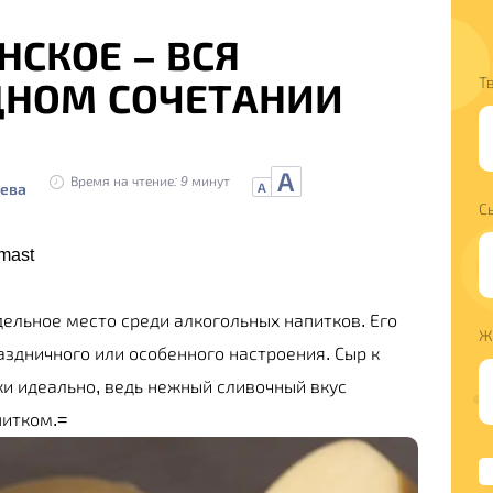
СКОЕ – ВСЯ
Т
ДНОМ СОЧЕТАНИИ
А
Время на чтение: 9 минут
ева
А
С
mast
ельное место среди алкогольных напитков. Его
Ж
аздничного или особенного настроения. Сыр к
и идеально, ведь нежный сливочный вкус
питком.=