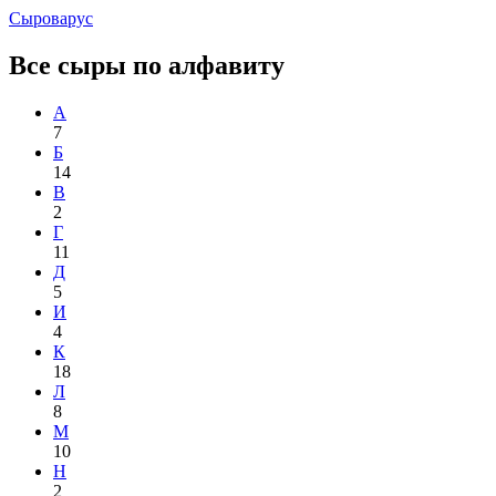
Сыроварус
Все сыры по алфавиту
А
7
Б
14
В
2
Г
11
Д
5
И
4
К
18
Л
8
М
10
Н
2