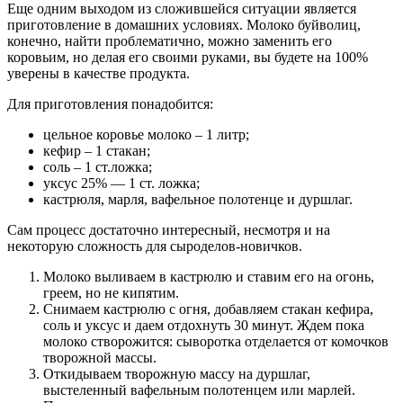
Еще одним выходом из сложившейся ситуации является
приготовление в домашних условиях. Молоко буйволиц,
конечно, найти проблематично, можно заменить его
коровьим, но делая его своими руками, вы будете на 100%
уверены в качестве продукта.
Для приготовления понадобится:
цельное коровье молоко – 1 литр;
кефир – 1 стакан;
соль – 1 ст.ложка;
уксус 25% — 1 ст. ложка;
кастрюля, марля, вафельное полотенце и дуршлаг.
Сам процесс достаточно интересный, несмотря и на
некоторую сложность для сыроделов-новичков.
Молоко выливаем в кастрюлю и ставим его на огонь,
греем, но не кипятим.
Снимаем кастрюлю с огня, добавляем стакан кефира,
соль и уксус и даем отдохнуть 30 минут. Ждем пока
молоко створожится: сыворотка отделается от комочков
творожной массы.
Откидываем творожную массу на дуршлаг,
выстеленный вафельным полотенцем или марлей.