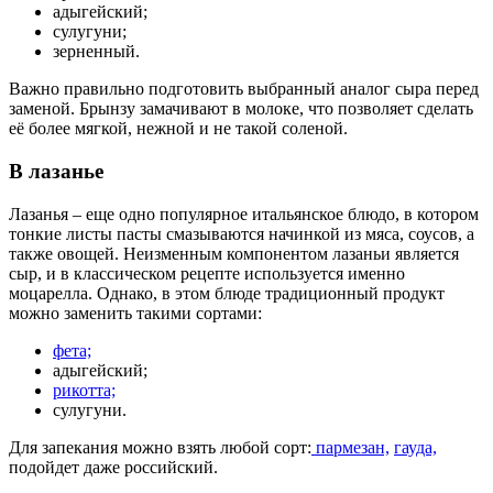
адыгейский;
сулугуни;
зерненный.
Важно правильно подготовить выбранный аналог сыра перед
заменой. Брынзу замачивают в молоке, что позволяет сделать
её более мягкой, нежной и не такой соленой.
В лазанье
Лазанья – еще одно популярное итальянское блюдо, в котором
тонкие листы пасты смазываются начинкой из мяса, соусов, а
также овощей. Неизменным компонентом лазаньи является
сыр, и в классическом рецепте используется именно
моцарелла. Однако, в этом блюде традиционный продукт
можно заменить такими сортами:
фета;
адыгейский;
рикотта;
сулугуни.
Для запекания можно взять любой сорт:
пармезан,
гауда,
подойдет даже российский.