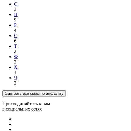
О
3
П
9
Р
4
С
6
Т
2
Ф
2
Х
1
Ч
2
Смотреть все сыры по алфавиту
Присоединяйтесь к нам
в социальных сетях