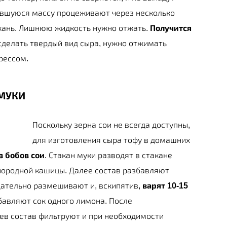
ившуюся массу процеживают через несколько
кань. Лишнюю жидкость нужно отжать.
Получится
 сделать твердый вид сыра, нужно отжимать
рессом.
 МУКИ
Поскольку зерна сои не всегда доступны,
для изготовления сыра тофу в домашних
з бобов сои
. Стакан муки разводят в стакане
нородной кашицы. Далее состав разбавляют
щательно размешивают и, вскипятив,
варят 10-15
обавляют сок одного лимона. После
ев состав фильтруют и при необходимости