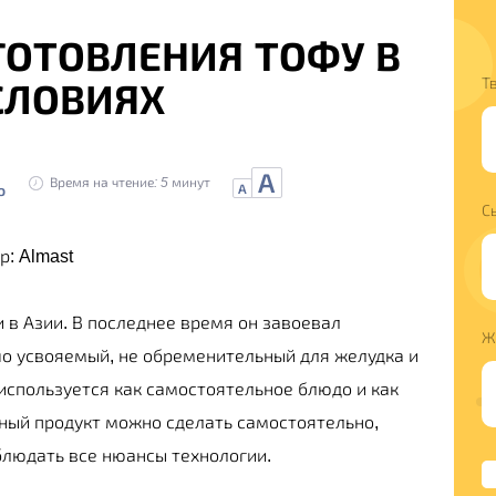
ГОТОВЛЕНИЯ ТОФУ В
Т
СЛОВИЯХ
А
Время на чтение: 5 минут
о
А
С
ор:
Almast
 в Азии. В последнее время он завоевал
Ж
шо усвояемый, не обременительный для желудка и
используется как самостоятельное блюдо и как
зный продукт можно сделать самостоятельно,
блюдать все нюансы технологии.