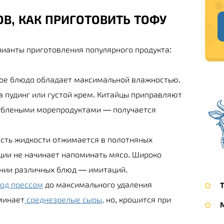
В, КАК ПРИГОТОВИТЬ ТОФУ
ианты приготовления популярного продукта:
овое блюдо обладает максимальной влажностью.
а пудинг или густой крем. Китайцы приправляют
рублеными морепродуктами — получается
Часть жидкости отжимается в полотняных
ции не начинает напоминать мясо. Широко
ении различных блюд — имитаций.
од прессом
до максимального удаления
минает
среднезрелые сыры,
но, крошится при