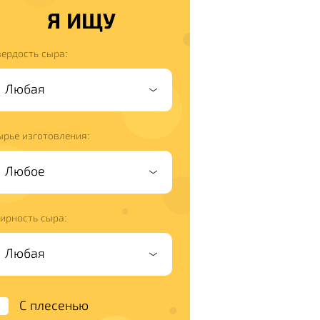
Я ИЩУ
вердость сыра:
ырье изготовления:
ирность сыра:
С плесенью