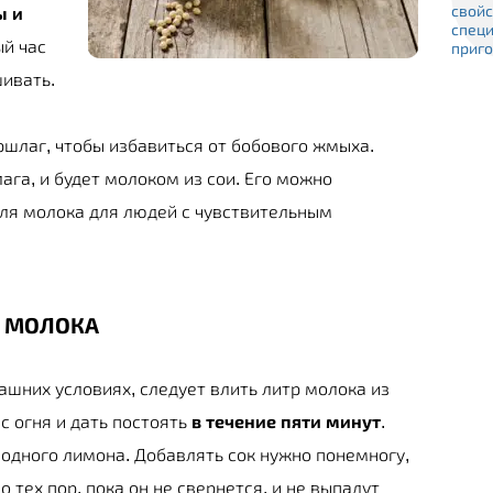
ы и
ый час
ивать.
ршлаг, чтобы избавиться от бобового жмыха.
ага, и будет молоком из сои. Его можно
еля молока для людей с чувствительным
О МОЛОКА
ашних условиях, следует влить литр молока из
 с огня и дать постоять
в течение пяти минут
.
одного лимона. Добавлять сок нужно понемногу,
о тех пор, пока он не свернется, и не выпадут