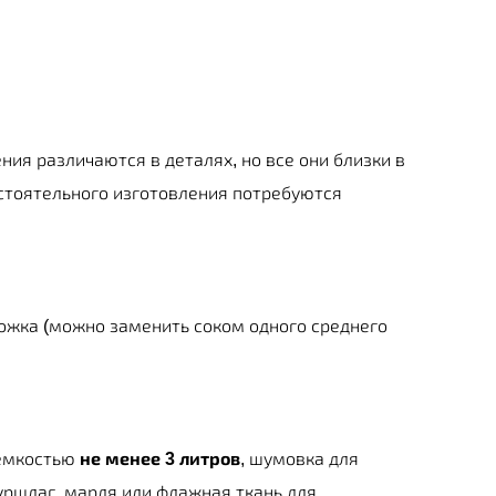
ния различаются в деталях, но все они близки в
остоятельного изготовления потребуются
ожка (можно заменить соком одного среднего
 емкостью
не менее 3 литров
, шумовка для
уршлаг, марля или флажная ткань для