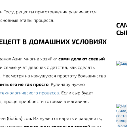
ен Тофу, рецепты приготовления различаются.
сновные этапы процесса.
СА
СЫ
РЕЦЕПТ В ДОМАШНИХ УСЛОВИЯХ
транах Азии многие хозяйки
сами делают соевый
 семье учат девочек с детства, как сделать
. Несмотря на кажущуюся простоту большинства
ить его не так просто
. Кулинару нужно
технологического процесса.
Если сыр будет
, проще приобрести готовый в магазине.
н (бобов) сои. Их нужно отварить и раздавить,
стки молока
от жмыха и других примесей
оно и