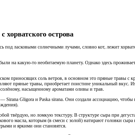
 хорватского острова
сь под ласковыми солнечными лучами, словно кот, лежит хорват
ыли на какую-то необитаемую планету. Однако здесь проживает 
иском приносящих соль ветров, в основном это пряные травы с
вляют пряные травы, приобретает поистине уникальный вкус. И
 солёному, насыщенному ароматами оливы и трав.
 Sirana Gligora и Paska sirana. Они создали ассоциацию, чтоб
ождения).
собой твёрдую, но ломкую текстуру. В структуре сыра при дегуст
ового масла, которым (в смеси с золой) натирают головки сыра 
стрыми и яркими они становятся.