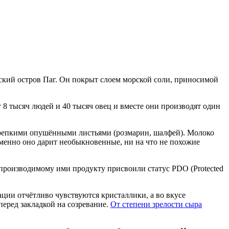
ский остров Паг. Он покрыт слоем морской соли, приносимой
8 тысяч людей и 40 тысяч овец и вместе они производят один
 крепкими опушёнными листьями (розмарин, шалфей). Молоко
менно оно дарит необыкновенные, ни на что не похожие
ы производимому ими продукту присвоили статус PDO (Protected
ации отчётливо чувствуются кристаллики, а во вкусе
перед закладкой на созревание.
От степени зрелости сыра