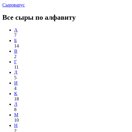
Сыроварус
Все сыры по алфавиту
А
7
Б
14
В
2
Г
11
Д
5
И
4
К
18
Л
8
М
10
Н
2