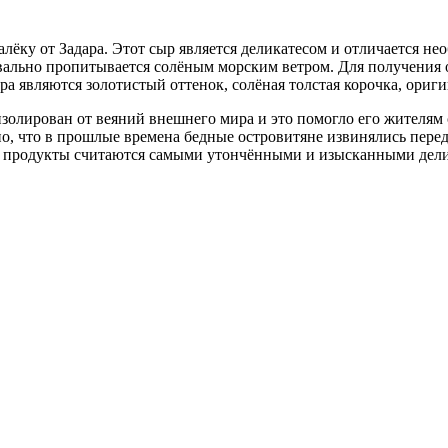
лёку от Задара. Этот сыр является деликатесом и отличается н
вально пропитывается солёным морским ветром. Для получения 
 являются золотистый оттенок, солёная толстая корочка, ориги
золирован от веяний внешнего мира и это помогло его жителям
о, что в прошлые времена бедные островитяне извинялись перед
эти продукты считаются самыми утончёнными и изысканными дел