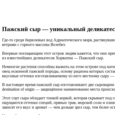
Пажский сыр — уникальный деликатес с
Где-то среди бирюзовых вод Адриатического моря, растянувши
ветрами с горного массива Велебит.
Впервые посещающим этот остров людям кажется, что они приб
из известнейших деликатесов Хорватии — Пажский сыр.
Немногие растения способны выжить на этом острове под нат
овец исконной пажской породы, основу рациона которых соста
вкусовые оттенки изготавливаемому из него местному сыру —
В настоящее время пажский сыр изготавливают две сыроварни —
destination of origin — защищённое наименование места происх
Этот сорт сыра обладает тонкой коркой, которая скрывает под 
ощущаются оттенки специй, пряных трав, морской соли и оливк
зависят его вкус и аромат — чем дольше зрел сыр, тем более о