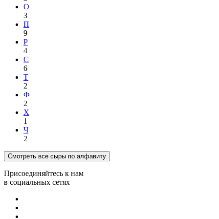
О
3
П
9
Р
4
С
6
Т
2
Ф
2
Х
1
Ч
2
Смотреть все сыры по алфавиту
Присоединяйтесь к нам
в социальных сетях