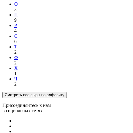
О
3
П
9
Р
4
С
6
Т
2
Ф
2
Х
1
Ч
2
Смотреть все сыры по алфавиту
Присоединяйтесь к нам
в социальных сетях