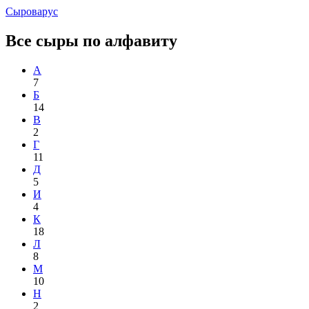
Сыроварус
Все сыры по алфавиту
А
7
Б
14
В
2
Г
11
Д
5
И
4
К
18
Л
8
М
10
Н
2