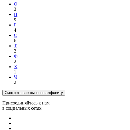
О
3
П
9
Р
4
С
6
Т
2
Ф
2
Х
1
Ч
2
Смотреть все сыры по алфавиту
Присоединяйтесь к нам
в социальных сетях