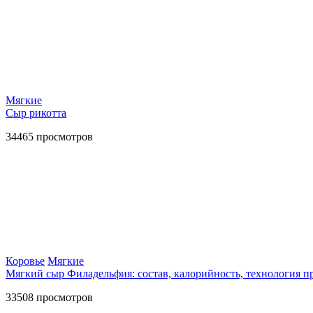
Мягкие
Сыр рикотта
34465
просмотров
Коровье
Мягкие
Мягкий сыр Филадельфия: состав, калорийность, технология п
33508
просмотров