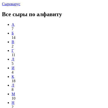
Сыроварус
Все сыры по алфавиту
А
7
Б
14
В
2
Г
11
Д
5
И
4
К
18
Л
8
М
10
Н
2