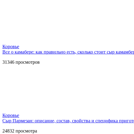
Коровье
Все о камабере: как правильно есть, сколько стоит сыр камамбе
31346
просмотров
Коровье
Сыр Пармезан: описание, состав, свойства и специфика приго
24832
просмотра