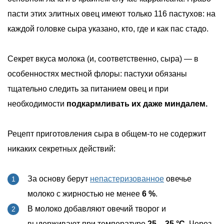
пасти этих элитных овец имеют только 116 пастухов: на
каждой головке сыра указано, кто, где и как пас стадо.
Секрет вкуса молока (и, соответственно, сыра) — в
особенностях местной флоры: пастухи обязаны
тщательно следить за питанием овец и при
необходимости
подкармливать их даже миндалем.
Рецепт приготовления сыра в общем-то не содержит
никаких секретных действий:
За основу берут
непастеризованное
овечье
молоко с жирностью не менее
6 %
.
В молоко добавляют овечий творог и
выдерживают при температуре
25 – 35 °C
. Через