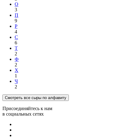
О
3
П
9
Р
4
С
6
Т
2
Ф
2
Х
1
Ч
2
Смотреть все сыры по алфавиту
Присоединяйтесь к нам
в социальных сетях