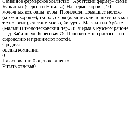
Семейное фермерское хозяйство «Арбатский фермер» семьи
Буркиных (Сергей и Наталья). На ферме: коровы, 50
молочных коз, овцы, куры. Производят домашнее молоко
(козье и коровье), творог, сыры (альпийские по швейцарской
технологии), сметану, масло, йогурты. Магазин на Арбате
(Малый Николопесковский пер., 8). Ферма в Рузском районе
— д. Бабино, ул. Береговая 76. Проводят мастер-классы по
сыроделию и принимают гостей.
Средняя
оценка компании
0
На основании
0
оценок клиентов
Читать отзывы
0