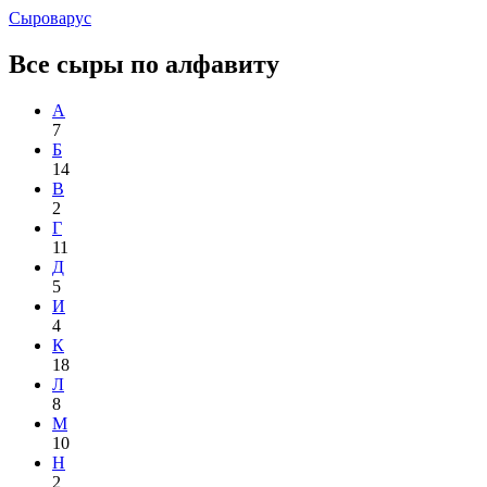
Сыроварус
Все сыры по алфавиту
А
7
Б
14
В
2
Г
11
Д
5
И
4
К
18
Л
8
М
10
Н
2