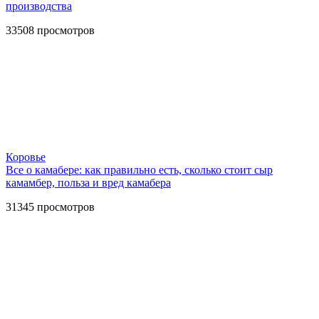
производства
33508
просмотров
Коровье
Все о камабере: как правильно есть, сколько стоит сыр
камамбер, польза и вред камабера
31345
просмотров