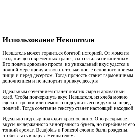
Использование Невшателя
Невшатель может гордиться богатой историей. От момента
создания до современных трапез, сыр остался нетипичным.
Его подача довольно проста, но уникальный вкус удастся в
полной мере прочувствовать только после основного приема
пищи и перед десертом. Тогда пряность станет гармоничным
дополнением и не испортит привкус десерта.
Идеальным сочетанием станет ломтик сыра и ароматный
хлеб. Чтобы подчеркнуть вкус Невшателя, из хлеба можно
сделать гренки или немного подсушить его в духовке перед
подачей. Тогда сочетание текстур станет настоящей находкой.
Идеально под сыр подходит красное вино. Оно раскрывает
вкусы выдержанного виноградного букета, но перебивает его
тонкий аромат. Beaujolais и Pomerol словно были рождены,
чтобы стать в пару с Невшателем.