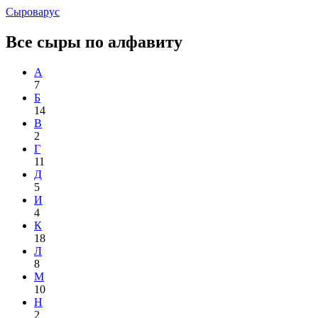
Сыроварус
Все сыры по алфавиту
А
7
Б
14
В
2
Г
11
Д
5
И
4
К
18
Л
8
М
10
Н
2