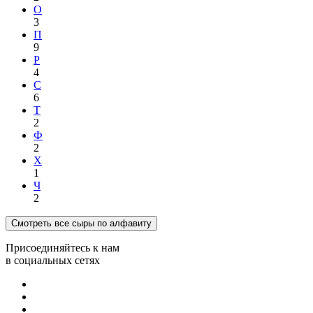
О
3
П
9
Р
4
С
6
Т
2
Ф
2
Х
1
Ч
2
Смотреть все сыры по алфавиту
Присоединяйтесь к нам
в социальных сетях