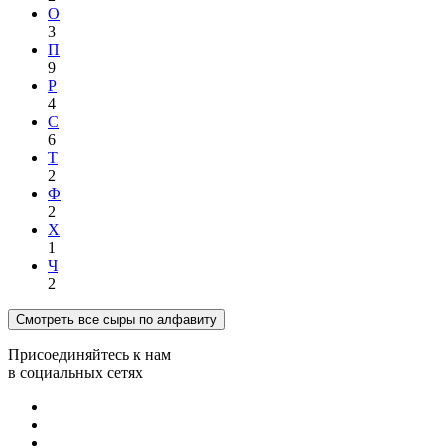
О
3
П
9
Р
4
С
6
Т
2
Ф
2
Х
1
Ч
2
Смотреть все сыры по алфавиту
Присоединяйтесь к нам
в социальных сетях