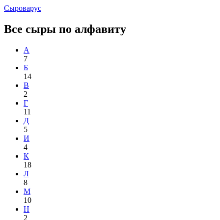
Сыроварус
Все сыры по алфавиту
А
7
Б
14
В
2
Г
11
Д
5
И
4
К
18
Л
8
М
10
Н
2