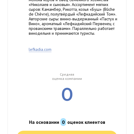
«Николаев и сыновья». Ассортимент мягких
сыров: Камамбер, Рикотта, козья «Буш» (Bûche
de Chèvre), полутвёрдый «Лефкадийский Том».
Авторские сыры: винно-выдержанный «Пастух и
Вино», ароматный «Лефкадийский Первенец с
прованскими травами». Параллельно работает
винодельня и принимаются туристы.
lefkadia.com
Средняя
оценка компании
0
На основании
0
оценок клиентов