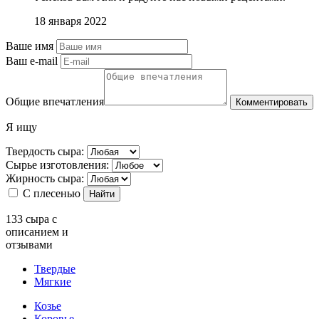
18 января 2022
Ваше имя
Ваш e-mail
Общие впечатления
Комментировать
Я ищу
Твердость сыра:
Сырье изготовления:
Жирность сыра:
С плесенью
Найти
133
сыра с
описанием и
отзывами
Твердые
Мягкие
Козье
Коровье