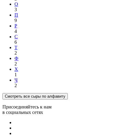
О
3
П
9
Р
4
С
6
Т
2
Ф
2
Х
1
Ч
2
Смотреть все сыры по алфавиту
Присоединяйтесь к нам
в социальных сетях