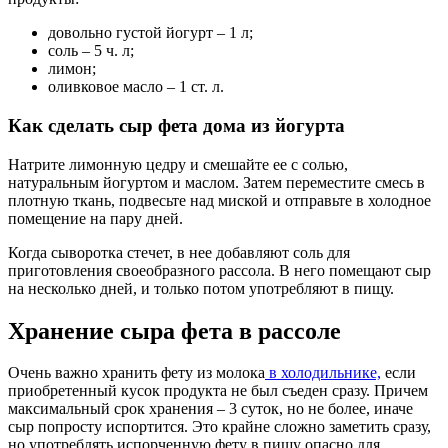
довольно густой йогурт – 1 л;
соль – 5 ч. л;
лимон;
оливковое масло – 1 ст. л.
Как сделать сыр фета дома из йогурта
Натрите лимонную цедру и смешайте ее с солью,
натуральным йогуртом и маслом. Затем переместите смесь в
плотную ткань, подвесьте над миской и отправьте в холодное
помещение на пару дней.
Когда сыворотка стечет, в нее добавляют соль для
приготовления своеобразного рассола. В него помещают сыр
на несколько дней, и только потом употребляют в пищу.
Хранение сыра фета в рассоле
Очень важно хранить фету из молока
в холодильнике,
если
приобретенный кусок продукта не был съеден сразу. Причем
максимальный срок хранения – 3 суток, но не более, иначе
сыр попросту испортится. Это крайне сложно заметить сразу,
но употреблять испорченную фету в пищу опасно для