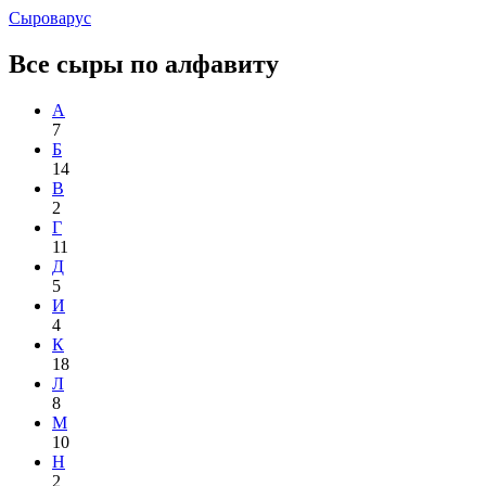
Сыроварус
Все сыры по алфавиту
А
7
Б
14
В
2
Г
11
Д
5
И
4
К
18
Л
8
М
10
Н
2