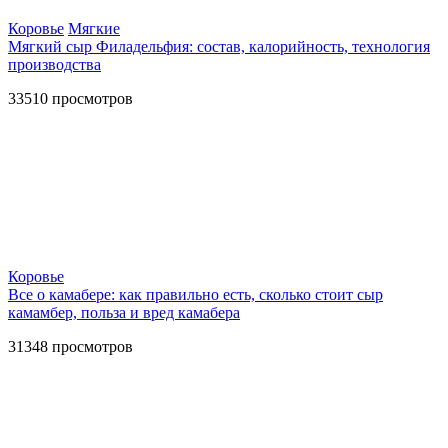
Коровье
Мягкие
Мягкий сыр Филадельфия: состав, калорийность, технология
производства
33510
просмотров
Коровье
Все о камабере: как правильно есть, сколько стоит сыр
камамбер, польза и вред камабера
31348
просмотров