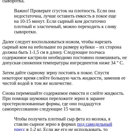
сыворотка.
Важно! Проверьте сгусток на плотность. Если она
недостаточна, лучше оставить емкость в покое еще
на 10-15 минут. Если сырный ком достаточно
плотный и эластичный, можно переходить к сливу
сыворотки.
Далее следует воспользоваться ножом, чтобы нарезать
сырный ком на небольшие по размеру кубики – их сторона
должна быть 1-1,5 см в длину. Следующие полчаса
содержимое кастрюли необходимо постоянно помешивать, не
допуская снижения температуры ингредиентов ниже 34 ° С.
Затем дайте сырному зерну постоять в покое. Спустя
некоторое время слейте большую часть жидкости, заменив ее
чистой водой в том же количестве.
Снова перемешайте содержимое емкости и слейте жидкость.
При помощи шумовки переложите зерно в заранее
простерилизованные формы, где они поддадутся
самопрессованию следующие 15 часов.
Чтобы получить плотный сыр фета из молока, я
ставлю сырное зерно в формах
под самодельный
пресс
в 1-2 кг. Если же его не использовать, то