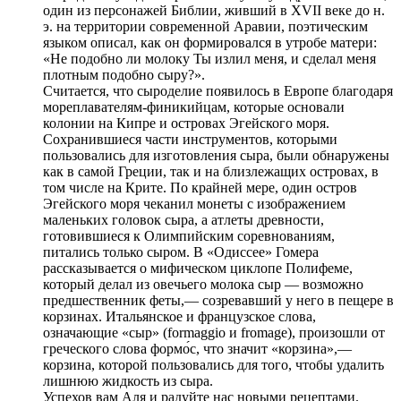
один из персонажей Библии, живший в XVII веке до н.
э. на территории современной Аравии, поэтическим
языком описал, как он формировался в утробе матери:
«Не подобно ли молоку Ты излил меня, и сделал меня
плотным подобно сыру?».
Считается, что сыроделие появилось в Европе благодаря
мореплавателям-финикийцам, которые основали
колонии на Кипре и островах Эгейского моря.
Сохранившиеся части инструментов, которыми
пользовались для изготовления сыра, были обнаружены
как в самой Греции, так и на близлежащих островах, в
том числе на Крите. По крайней мере, один остров
Эгейского моря чеканил монеты с изображением
маленьких головок сыра, а атлеты древности,
готовившиеся к Олимпийским соревнованиям,
питались только сыром. В «Одиссее» Гомера
рассказывается о мифическом циклопе Полифеме,
который делал из овечьего молока сыр — возможно
предшественник феты,— созревавший у него в пещере в
корзинах. Итальянское и французское слова,
означающие «сыр» (formaggio и fromage), произошли от
греческого слова формо́с, что значит «корзина»,—
корзина, которой пользовались для того, чтобы удалить
лишнюю жидкость из сыра.
Успехов вам Аля и радуйте нас новыми рецептами.