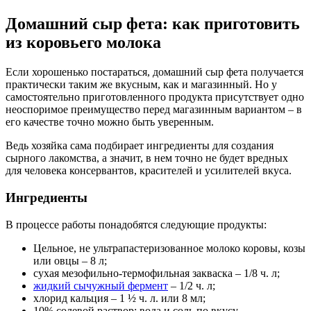
Домашний сыр фета: как приготовить
из коровьего молока
Если хорошенько постараться, домашний сыр фета получается
практически таким же вкусным, как и магазинный. Но у
самостоятельно приготовленного продукта присутствует одно
неоспоримое преимущество перед магазинным вариантом – в
его качестве точно можно быть уверенным.
Ведь хозяйка сама подбирает ингредиенты для создания
сырного лакомства, а значит, в нем точно не будет вредных
для человека консервантов, красителей и усилителей вкуса.
Ингредиенты
В процессе работы понадобятся следующие продукты:
Цельное, не ультрапастеризованное молоко коровы, козы
или овцы – 8 л;
сухая мезофильно-термофильная закваска – 1/8 ч. л;
жидкий сычужный фермент
– 1/2 ч. л;
хлорид кальция – 1 ½ ч. л. или 8 мл;
10% солевой раствор: вода и соль по вкусу.