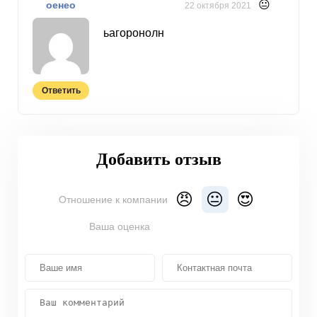
😐
оенео
22 октября 2021
ьагоронолн
Ответить
Добавить отзыв
😠
😐
😍
Отношение к компании
Ваша оценка