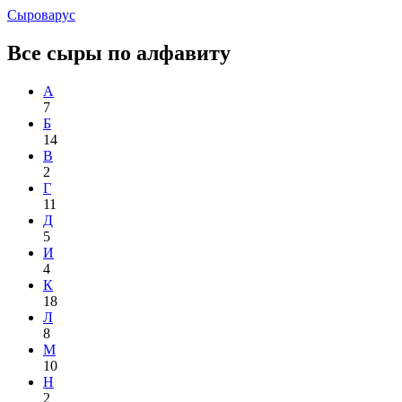
Сыроварус
Все сыры по алфавиту
А
7
Б
14
В
2
Г
11
Д
5
И
4
К
18
Л
8
М
10
Н
2