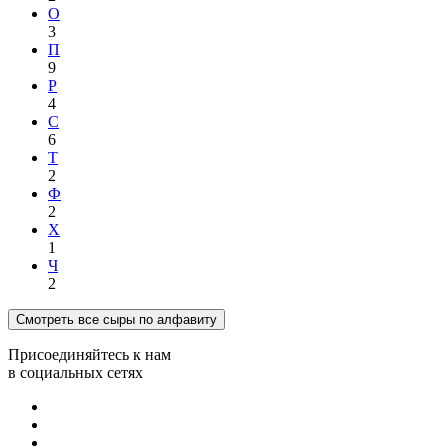
О
3
П
9
Р
4
С
6
Т
2
Ф
2
Х
1
Ч
2
Смотреть все сыры по алфавиту
Присоединяйтесь к нам
в социальных сетях