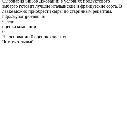
Cыроварня Siньор Джованни в условиях продуктового
эмбарго готовит лучшие итальянские и французские сорта. В
лавке можно приобрести сыры по старинным рецептам.
http://signor-giovanni.ru
Средняя
оценка компании
0
На основании
0
оценок клиентов
Читать отзывы
0