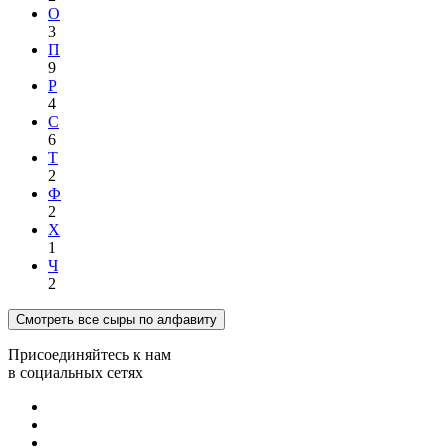
О
3
П
9
Р
4
С
6
Т
2
Ф
2
Х
1
Ч
2
Смотреть все сыры по алфавиту
Присоединяйтесь к нам
в социальных сетях