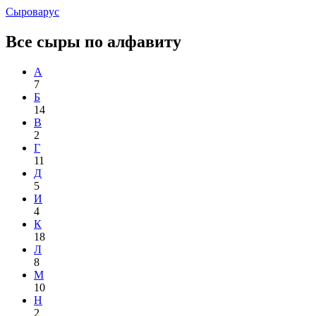
Сыроварус
Все сыры по алфавиту
А
7
Б
14
В
2
Г
11
Д
5
И
4
К
18
Л
8
М
10
Н
2