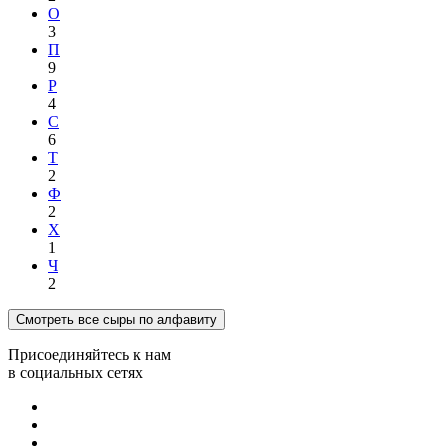
О
3
П
9
Р
4
С
6
Т
2
Ф
2
Х
1
Ч
2
Смотреть все сыры по алфавиту
Присоединяйтесь к нам
в социальных сетях