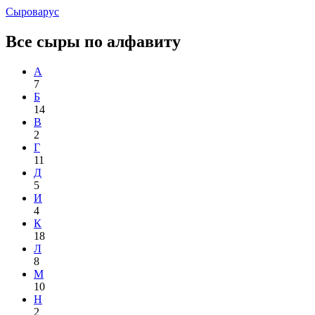
Сыроварус
Все сыры по алфавиту
А
7
Б
14
В
2
Г
11
Д
5
И
4
К
18
Л
8
М
10
Н
2