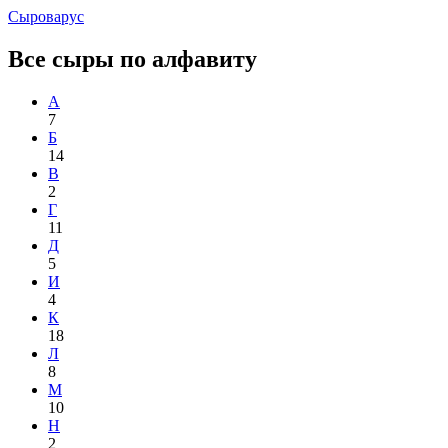
Сыроварус
Все сыры по алфавиту
А
7
Б
14
В
2
Г
11
Д
5
И
4
К
18
Л
8
М
10
Н
2