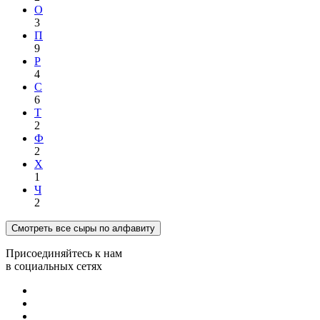
О
3
П
9
Р
4
С
6
Т
2
Ф
2
Х
1
Ч
2
Смотреть все сыры по алфавиту
Присоединяйтесь к нам
в социальных сетях